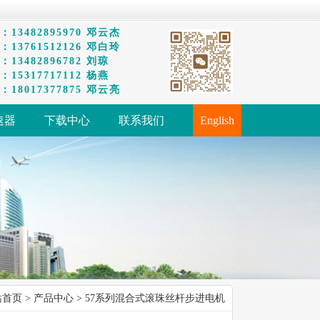
13482895970 邓云杰
13761512126 邓白玲
13482896782 刘琼
15317717112 杨燕
18017377875 邓云亮
速器
下载中心
联系我们
English
站首页
>
产品中心
> 57系列混合式滚珠丝杆步进电机