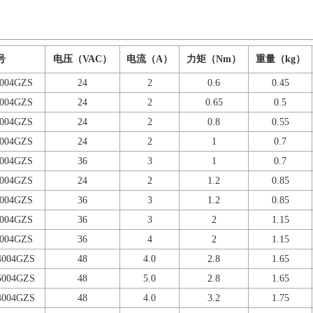
号
电压（VAC）
电流（A）
力矩（Nm）
重量（kg）
2004GZS
24
2
0.6
0.45
2004GZS
24
2
0.65
0.5
2004GZS
24
2
0.8
0.55
2004GZS
24
2
1
0.7
3004GZS
36
3
1
0.7
2004GZS
24
2
1.2
0.85
3004GZS
36
3
1.2
0.85
3004GZS
36
3
2
1.15
4004GZS
36
4
2
1.15
4004GZS
48
4.0
2.8
1.65
5004GZS
48
5.0
2.8
1.65
4004GZS
48
4.0
3.2
1.75