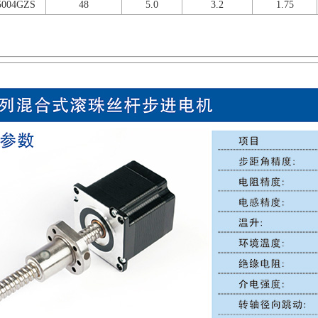
5004GZS
48
5.0
3.2
1.75