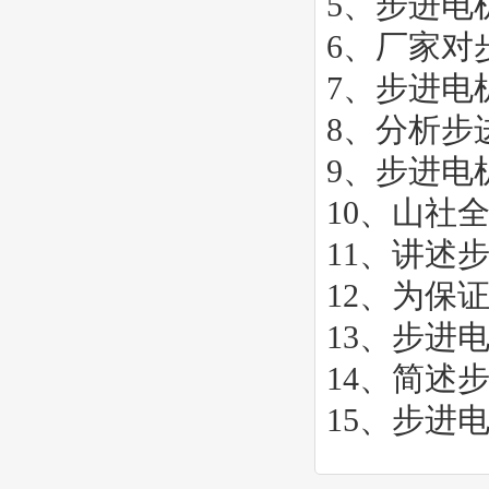
5、
步进电
6、
厂家对
7、
步进电
8、
分析步
9、
步进电
10、
山社
11、
讲述
12、
为保
13、
步进
14、
简述
15、
步进