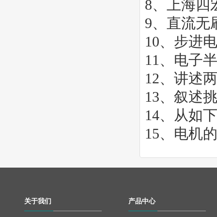
8、
上海四宏
9、
直流无
10、
步进
11、
电子
12、
讲述
13、
叙述
14、
从如
15、
电机
关于我们
产品中心